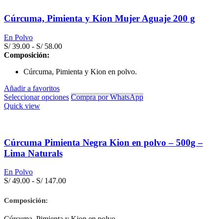
Cúrcuma, Pimienta y Kion Mujer Aguaje 200 g
En Polvo
Rango
S/
39.00
-
S/
58.00
de
Composición:
precios:
Cúrcuma, Pimienta y Kion en polvo.
desde
S/ 39.00
Añadir a favoritos
hasta
Seleccionar opciones
Compra por WhatsApp
S/ 58.00
Quick view
Cúrcuma Pimienta Negra Kion en polvo – 500g –
Lima Naturals
En Polvo
Rango
S/
49.00
-
S/
147.00
de
precios:
Composición:
desde
S/ 49.00
Cúrcuma, Pimienta y Kion en polvo.