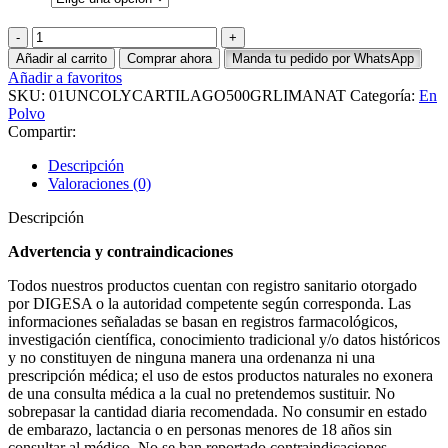
Colageno
Hidrolizado,
Añadir al carrito
Comprar ahora
Manda tu pedido por WhatsApp
Cartilago
Añadir a favoritos
de
SKU:
01UNCOLYCARTILAGO500GRLIMANAT
Categoría:
En
Tiburon,
Polvo
Calcio,
Compartir:
Magnesio
&
Descripción
Zinc
Valoraciones (0)
Lima
Naturals
Descripción
500
g
Advertencia y contraindicaciones
cantidad
Todos nuestros productos cuentan con registro sanitario otorgado
por DIGESA o la autoridad competente según corresponda. Las
informaciones señaladas se basan en registros farmacológicos,
investigación científica, conocimiento tradicional y/o datos históricos
y no constituyen de ninguna manera una ordenanza ni una
prescripción médica; el uso de estos productos naturales no exonera
de una consulta médica a la cual no pretendemos sustituir. No
sobrepasar la cantidad diaria recomendada. No consumir en estado
de embarazo, lactancia o en personas menores de 18 años sin
consultar al médico. No se han reportado contraindicaciones.