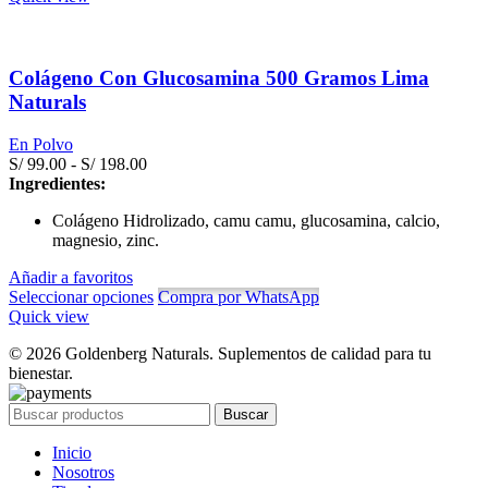
Colágeno Con Glucosamina 500 Gramos Lima
Naturals
En Polvo
Rango
S/
99.00
-
S/
198.00
de
Ingredientes:
precios:
Colágeno Hidrolizado, camu camu, glucosamina, calcio,
desde
magnesio, zinc.
S/ 99.00
hasta
Añadir a favoritos
S/ 198.00
Seleccionar opciones
Compra por WhatsApp
Quick view
© 2026 Goldenberg Naturals. Suplementos de calidad para tu
bienestar.
Buscar
Inicio
Nosotros