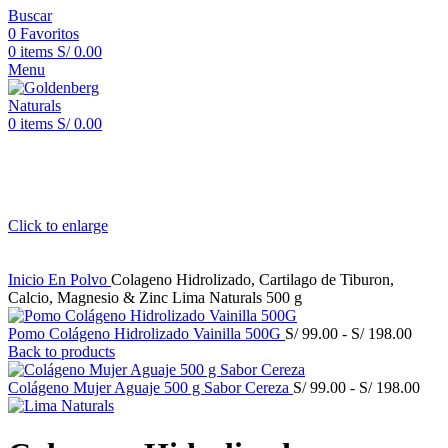
Buscar
0
Favoritos
0
items
S/
0.00
Menu
0
items
S/
0.00
Click to enlarge
Inicio
En Polvo
Colageno Hidrolizado, Cartilago de Tiburon,
Calcio, Magnesio & Zinc Lima Naturals 500 g
Rang
Pomo Colágeno Hidrolizado Vainilla 500G
S/
99.00
-
S/
198.00
de
Back to products
precio
desde
Ran
Colágeno Mujer Aguaje 500 g Sabor Cereza
S/
99.00
-
S/
198.00
S/ 99
de
hasta
prec
S/ 19
desd