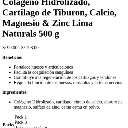
Colageno Hidrolizado,
S/ 9
hast
Cartilago de Tiburon, Calcio,
S/ 1
Magnesio & Zinc Lima
Naturals 500 g
Rango
S/
99.00
-
S/
198.00
de
Beneficios
precios:
desde
Fortalece huesos y articulaciones
S/ 99.00
Facilita la coagulación sanguínea
hasta
Contribuye a la regeneración de los cartílagos y tendones
S/ 198.00
Regula la función de los huesos, músculos y sistema nervios
Ingredientes:
Colágeno Hidrolizado, cartílago, citrato de calcio, cloruro de
magnesio, sulfato de zinc, camu camu en polvo.
Pack 1
Pack 3
Packs