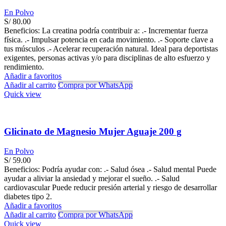
En Polvo
S/
80.00
Beneficios: La creatina podría contribuir a: .- Incrementar fuerza
física. .- Impulsar potencia en cada movimiento. .- Soporte clave a
tus músculos .- Acelerar recuperación natural. Ideal para deportistas
exigentes, personas activas y/o para disciplinas de alto esfuerzo y
rendimiento.
Añadir a favoritos
Añadir al carrito
Compra por WhatsApp
Quick view
Glicinato de Magnesio Mujer Aguaje 200 g
En Polvo
S/
59.00
Beneficios: Podría ayudar con: .- Salud ósea .- Salud mental Puede
ayudar a aliviar la ansiedad y mejorar el sueño. .- Salud
cardiovascular Puede reducir presión arterial y riesgo de desarrollar
diabetes tipo 2.
Añadir a favoritos
Añadir al carrito
Compra por WhatsApp
Quick view