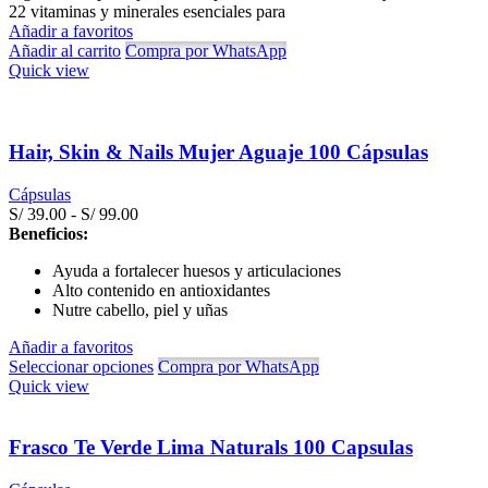
22 vitaminas y minerales esenciales para
Añadir a favoritos
Añadir al carrito
Compra por WhatsApp
Quick view
Hair, Skin & Nails Mujer Aguaje 100 Cápsulas
Cápsulas
Rango
S/
39.00
-
S/
99.00
de
Beneficios:
precios:
Ayuda a fortalecer huesos y articulaciones
desde
Alto contenido en antioxidantes
S/ 39.00
Nutre cabello, piel y uñas
hasta
S/ 99.00
Añadir a favoritos
Seleccionar opciones
Compra por WhatsApp
Quick view
Frasco Te Verde Lima Naturals 100 Capsulas