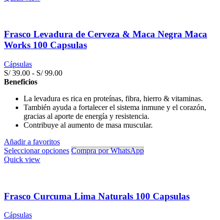
Frasco Levadura de Cerveza & Maca Negra Maca
Works 100 Capsulas
Cápsulas
Rango
S/
39.00
-
S/
99.00
de
Beneficios
precios:
La levadura es rica en proteínas, fibra, hierro & vitaminas.
desde
También ayuda a fortalecer el sistema inmune y el corazón,
S/ 39.00
gracias al aporte de energía y resistencia.
hasta
Contribuye al aumento de masa muscular.
S/ 99.00
Añadir a favoritos
Seleccionar opciones
Compra por WhatsApp
Quick view
Frasco Curcuma Lima Naturals 100 Capsulas
Cápsulas