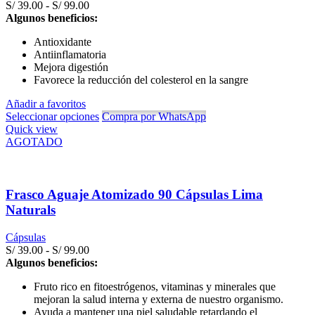
Rango
S/
39.00
-
S/
99.00
de
Algunos beneficios:
precios:
Antioxidante
desde
Antiinflamatoria
S/ 39.00
Mejora digestión
hasta
Favorece la reducción del colesterol en la sangre
S/ 99.00
Añadir a favoritos
Seleccionar opciones
Compra por WhatsApp
Quick view
AGOTADO
Frasco Aguaje Atomizado 90 Cápsulas Lima
Naturals
Cápsulas
Rango
S/
39.00
-
S/
99.00
de
Algunos beneficios:
precios:
Fruto rico en fitoestrógenos, vitaminas y minerales que
desde
mejoran la salud interna y externa de nuestro organismo.
S/ 39.00
Ayuda a mantener una piel saludable retardando el
hasta