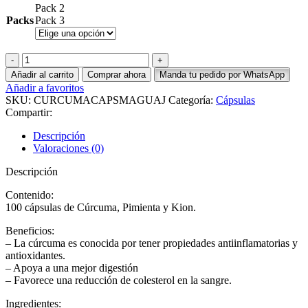
Pack 2
Packs
Pack 3
Cúrcuma,
Pimienta
Añadir al carrito
Comprar ahora
Manda tu pedido por WhatsApp
y
Añadir a favoritos
Kion
SKU:
CURCUMACAPSMAGUAJ
Categoría:
Cápsulas
500
Compartir:
mg
Mujer
Descripción
Aguaje
Valoraciones (0)
cantidad
Descripción
Contenido:
100 cápsulas de Cúrcuma, Pimienta y Kion.
Beneficios:
– La cúrcuma es conocida por tener propiedades antiinflamatorias y
antioxidantes.
– Apoya a una mejor digestión
– Favorece una reducción de colesterol en la sangre.
Ingredientes: