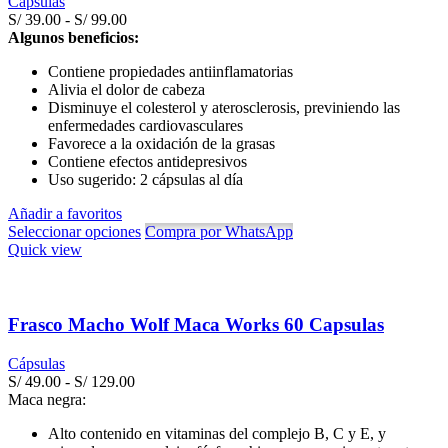
Cápsulas
Rango
S/
39.00
-
S/
99.00
de
Algunos beneficios:
precios:
Contiene propiedades antiinflamatorias
desde
Alivia el dolor de cabeza
S/ 39.00
Disminuye el colesterol y aterosclerosis, previniendo las
hasta
enfermedades cardiovasculares
S/ 99.00
Favorece a la oxidación de la grasas
Contiene efectos antidepresivos
Uso sugerido: 2 cápsulas al día
Añadir a favoritos
Seleccionar opciones
Compra por WhatsApp
Quick view
Frasco Macho Wolf Maca Works 60 Capsulas
Cápsulas
Rango
S/
49.00
-
S/
129.00
de
Maca negra:
precios:
Alto contenido en vitaminas del complejo B, C y E, y
desde