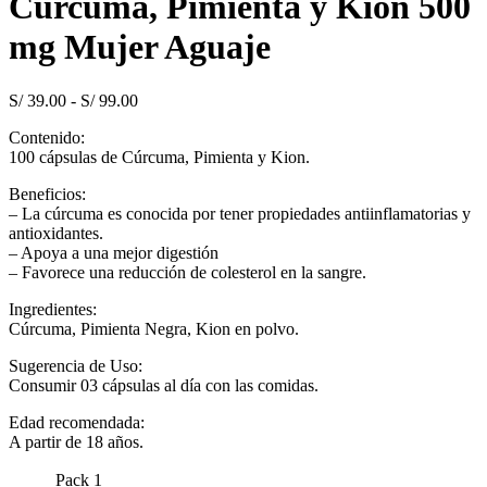
Cúrcuma, Pimienta y Kion 500
S/ 39.00
hasta
mg Mujer Aguaje
S/ 99.00
Rango
S/
39.00
-
S/
99.00
de
Contenido:
precios:
100 cápsulas de Cúrcuma, Pimienta y Kion.
desde
S/ 39.00
Beneficios:
hasta
– La cúrcuma es conocida por tener propiedades antiinflamatorias y
S/ 99.00
antioxidantes.
– Apoya a una mejor digestión
– Favorece una reducción de colesterol en la sangre.
Ingredientes:
Cúrcuma, Pimienta Negra, Kion en polvo.
Sugerencia de Uso:
Consumir 03 cápsulas al día con las comidas.
Edad recomendada:
A partir de 18 años.
Pack 1