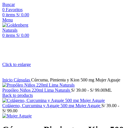
Buscar
0
Favoritos
0
items
S/
0.00
Menu
0
items
S/
0.00
Click to enlarge
Inicio
Cápsulas
Cúrcuma, Pimienta y Kion 500 mg Mujer Aguaje
Rango
Propóleo Niños 220ml Lima Naturals
S/
39.00
-
S/
99.00
ML
de
Back to products
precios:
desde
Colágeno, Curcumina y Aguaje 500 mg Mujer Aguaje
S/
39.00
-
Rango
S/ 39.00
S/
99.00
de
hasta
precios:
S/ 99.00
desde